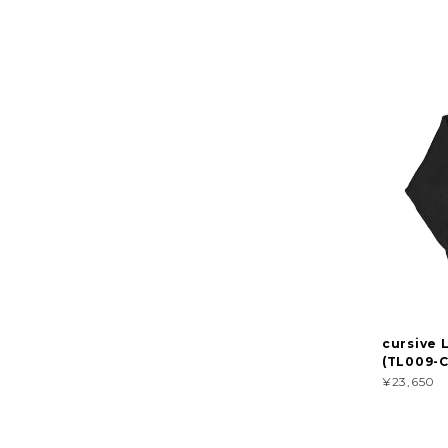
cursive 
(TL009-
¥23,650