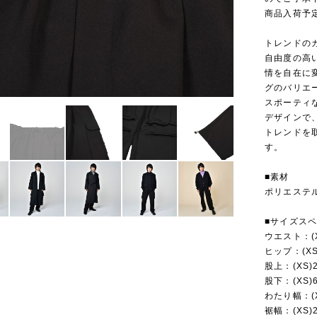
商品入荷予定
トレンドの
自由度の高
情を自在に
グのバリエ
スポーティ
デザインで
トレンドを
す。
■素材
ポリエステル
■サイズス
ウエスト：(XS)
ヒップ：(XS)9
股上：(XS)29
股下：(XS)67
わたり幅：(XS)
裾幅：(XS)20.