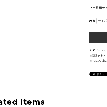
マオ着用サ
種類
※デビットカ
※別途送料が
※¥30,0
ated Items