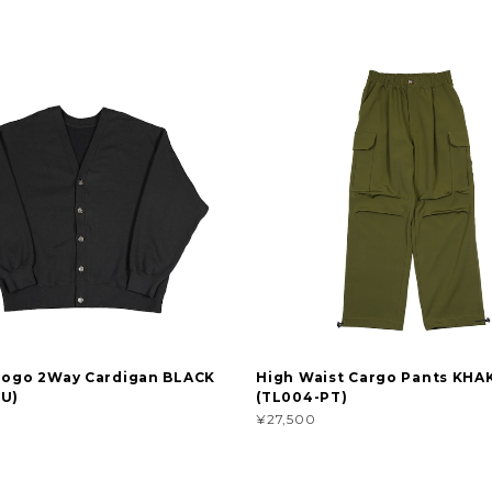
Logo 2Way Cardigan BLACK
High Waist Cargo Pants KHA
CU)
(TL004-PT)
¥27,500