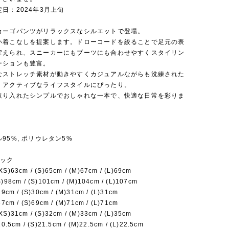
日：2024年3月上旬
カーゴパンツがリラックスなシルエットで登場。
い着こなしを提案します。ドローコードを絞ることで足元の表
変えられ、スニーカーにもブーツにも合わせやすくスタイリン
ーションも豊富。
なストレッチ素材が動きやすくカジュアルながらも洗練された
、アクティブなライフスタイルにぴったり。
取り入れたシンプルでおしゃれな一本で、快適な日常を彩りま
95%, ポリウレタン5%
ペック
63cm / (S)65cm / (M)67cm / (L)69cm
8cm / (S)101cm / (M)104cm / (L)107cm
cm / (S)30cm / (M)31cm / (L)31cm
cm / (S)69cm / (M)71cm / (L)71cm
31cm / (S)32cm / (M)33cm / (L)35cm
5cm / (S)21.5cm / (M)22.5cm / (L)22.5cm