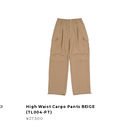
KI
High Waist Cargo Pants BEIGE
(TL004-PT)
¥27,500